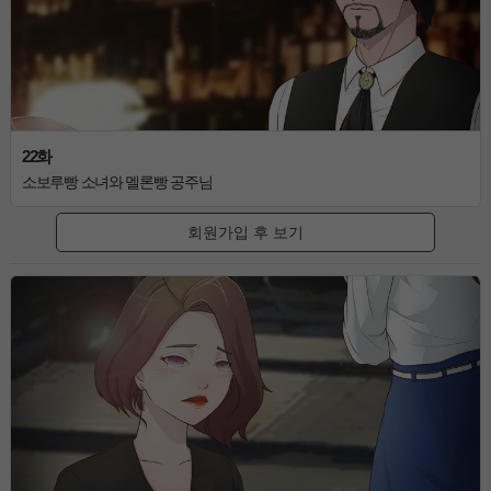
22화
소보루빵 소녀와 멜론빵 공주님
회원가입 후 보기