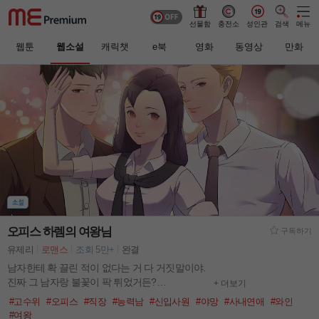
선물함
충전소
성인관
검색
메뉴
웹툰
웹소설
캐릭챗
e북
영화
동영상
만화
오피스 하렘의 여왕님
구독하기
유제리
로맨스
조회 5만+
완결
남자한테 확 끌린 적이 없다는 거 다 거짓말이야.
진짜 그 남자랑 불꽃이 팍 튀었거든?
+ 더보기
그 순간 뭔가가 너무너무 무서웠던 거야.
#고수위
#오피스
#직장
#능력남
#신입사원
#야망
#사내연애
#와인
더 이상 어린애도 아닌데, 난 뭐가 무서웠던 걸까.
#여왕