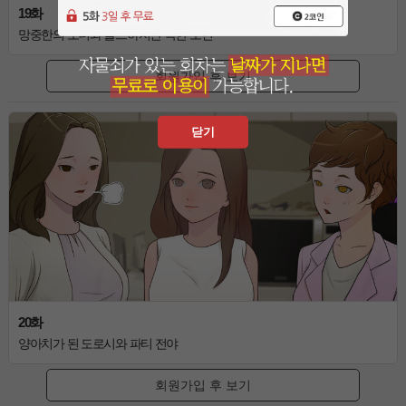
19화
망중한의 소녀와 올드하지만 착한 소년
회원가입 후 보기
닫기
20화
양아치가 된 도로시와 파티 전야
회원가입 후 보기