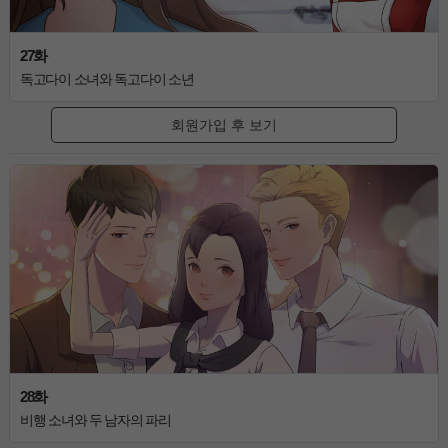
27화
독고다이 소녀와 독고다이 소년
회원가입 후 보기
28화
비행 소녀와 두 남자의 파리