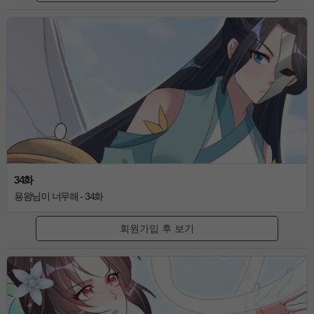
34화
용왕님이 너무해 - 34화
회원가입 후 보기