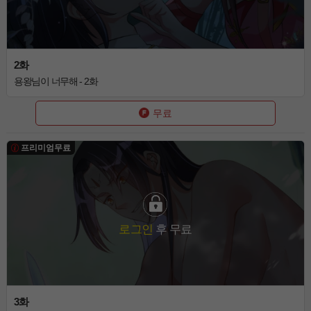
2화
용왕님이 너무해 - 2화
무료
프리미엄무료
로그인
후 무료
3화