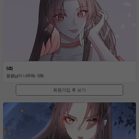
5화
용왕님이 너무해 - 5화
회원가입 후 보기