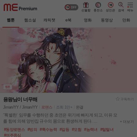
선물함
충전소
성인관
검색
메뉴
웹툰
웹소설
캐릭챗
e북
영화
동영상
만화
용왕님이 너무해
구독하기
Jiman/YY / Jiman/YY
로맨스
조회 1만+
완결
˝특별한´ 임무를 수행하던 중 초연은 위기에 빠지게 되고, 이유 모
를 힘에 의해 양반집 규수의 몸으로 환생하게 된다.
+ 더보기
그녀의 억울한 죽음을 풀어주기 위해 초연은 남궁가연이 되기로
#동양로맨스
#빙의
#특수능력
#갈등
#모험
#능력녀
#털털녀
마음 먹는데, 난데없이 ´걸림돌´이 나타나 그녀의 앞길을 가로막
#여주중심