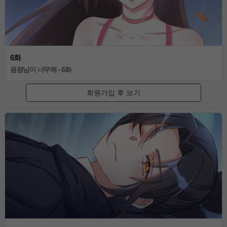
6화
용왕님이 너무해 - 6화
회원가입 후 보기